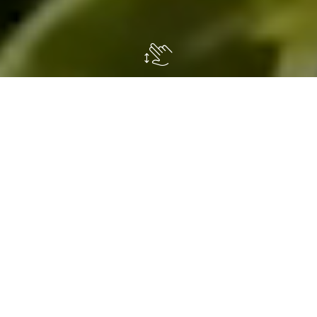
Impianto Perimetrale Antizanzare
Antizanzare impianto perimetrale per esterni a
nebulizzazione,
siamo installatori e
manutentori ufficiali per le Marche della
⇒