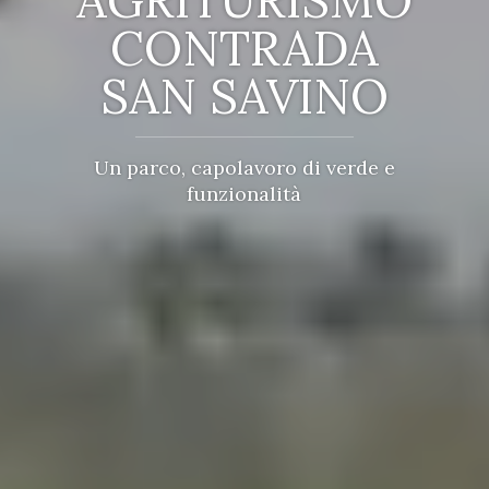
CONTRADA
SAN SAVINO
Un parco, capolavoro di verde e
funzionalità