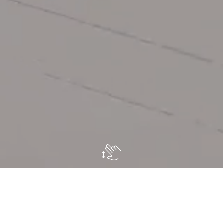
E
ssenzialità mediterranea in giardino
che mantiene le
linee architettoniche