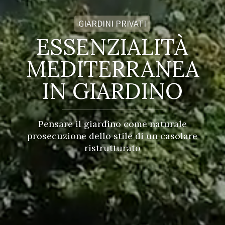
GIARDINI PRIVATI
ESSENZIALITÀ
MEDITERRANEA
IN GIARDINO
Pensare il giardino come naturale
prosecuzione dello stile di un casolare
ristrutturato