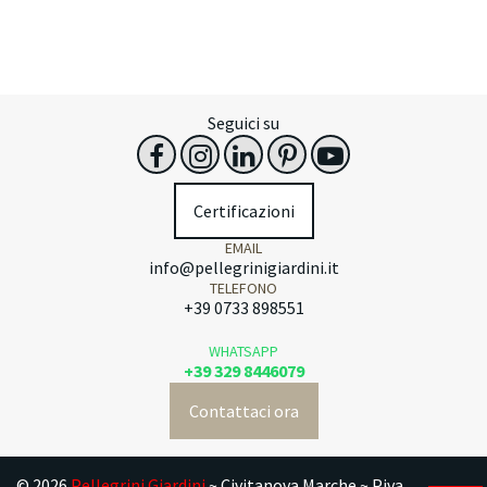
Seguici su
Certificazioni
EMAIL
info@pellegrinigiardini.it
TELEFONO
+39 0733 898551
WHATSAPP
+39 329 8446079
Contattaci ora
© 2026
Pellegrini Giardini
~ Civitanova Marche ~ Piva