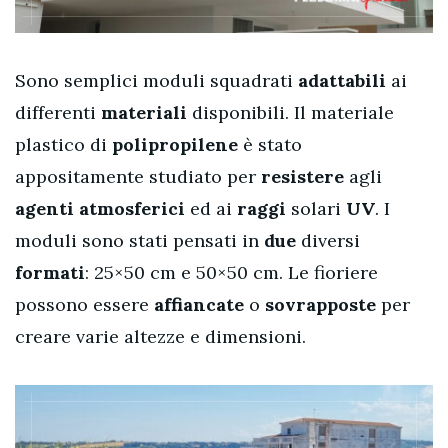
Sono semplici moduli squadrati
adattabili
ai
differenti
materiali
disponibili. Il materiale
plastico di
polipropilene
è stato
appositamente studiato per
resistere
agli
agenti atmosferici
ed ai
raggi
solari
UV
. I
moduli sono stati pensati in
due
diversi
formati
: 25×50 cm e 50×50 cm. Le fioriere
possono essere
affiancate
o
sovrapposte
per
creare varie altezze e dimensioni.