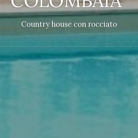
COLOMBAIA”
Country house con rocciato