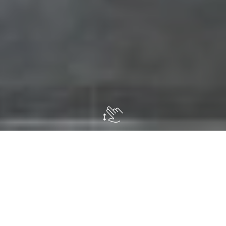
A
bbiamo contattato i progettisti di
Pellegrini Giardini affinché ideassero e
realizzassero per noi un allestimento verde che
impreziosisse l’ingresso della nuova sede della