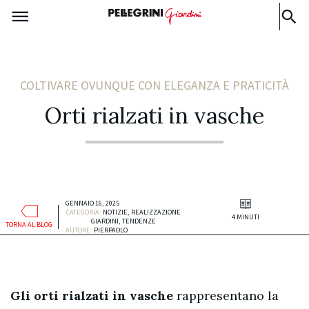
COLTIVARE OVUNQUE CON ELEGANZA E PRATICITÀ
Orti rialzati in vasche
GENNAIO 16, 2025
CATEGORIA:
NOTIZIE
,
REALIZZAZIONE
4 MINUTI
GIARDINI
,
TENDENZE
TORNA AL BLOG
AUTORE:
PIERPAOLO
Gli orti rialzati in vasche
rappresentano la