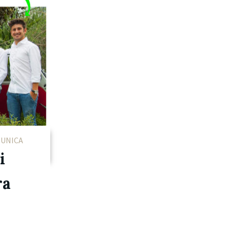
 UNICA
i
ra