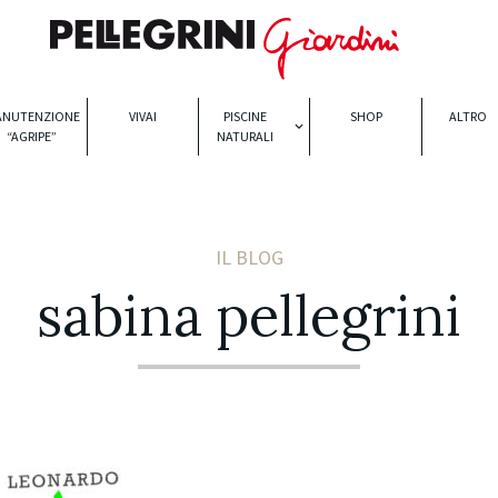
ANUTENZIONE
VIVAI
PISCINE
SHOP
ALTRO
“AGRIPE”
NATURALI
IL BLOG
sabina pellegrini