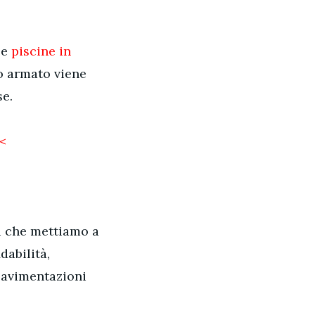
le
piscine in
o armato viene
se.
<<
ni che mettiamo a
dabilità,
pavimentazioni