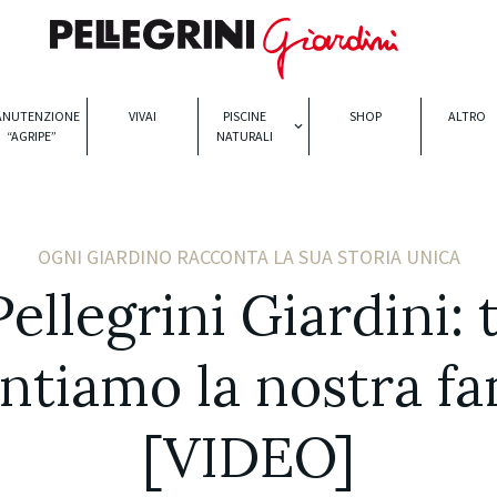
ANUTENZIONE
VIVAI
PISCINE
SHOP
ALTRO
“AGRIPE”
NATURALI
OGNI GIARDINO RACCONTA LA SUA STORIA UNICA
Pellegrini Giardini: t
ntiamo la nostra fa
[VIDEO]