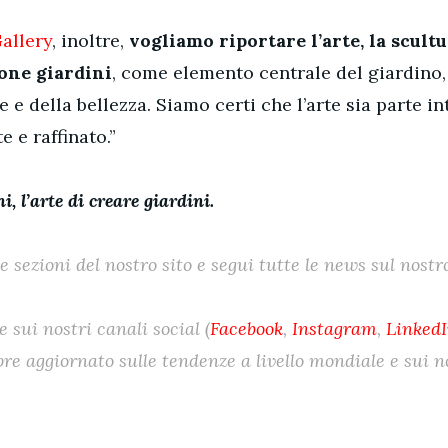
Gallery
, inoltre,
vogliamo riportare l’arte, la scultu
ione giardini
, come elemento centrale del giardino,
e e della bellezza. Siamo certi che l’arte sia parte i
 e raffinato.”
i, l’arte di creare giardini.
ie sezioni del nostro sito e segui tutte le news sul nostro
 sui nostri canali social (
Facebook
,
Instagram
,
Linked
e aggiornato sulle tendenze a livello mondiale e sui no