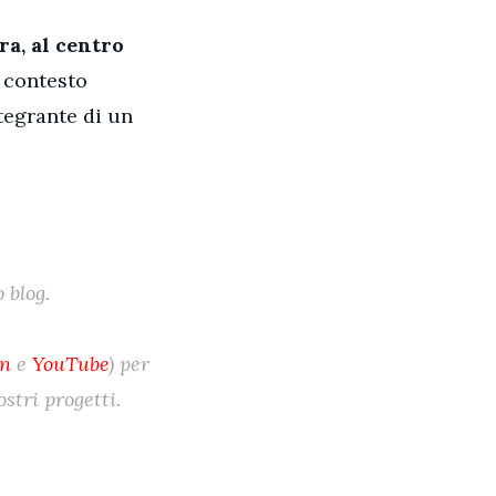
ra, al centro
 contesto
ntegrante di un
 blog.
In
e
YouTube
) per
stri progetti.