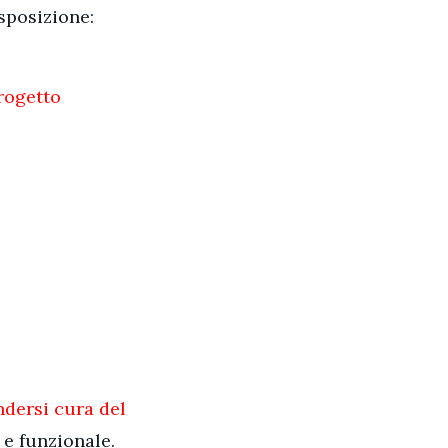
sposizione:
rogetto
ndersi cura del
 e funzionale.