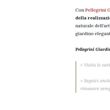
Con
Pellegrini 
della realizzaz
naturale dell’art
giardino elegante
Pellegrini Giardin
> Visita le var
> Seguici anche
rimanere sempr