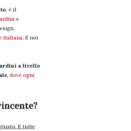
to
, è il
ardini
e
design.
e italiana
. E noi
ardini a livello
ale
,
dove ogni
vincente?
giusto. E tutte